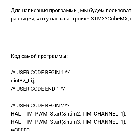
Для написания программы, мы будем пользоват
разницей, что у нас в настройке STM32CubeMX,
Код самой программы:
/* USER CODE BEGIN 1 */
uint32_t i,j;
/* USER CODE END 1 */
/* USER CODE BEGIN 2 */
HAL_TIM_PWM_Start(&htim2, TIM_CHANNEL_1);
HAL_TIM_PWM_Start(&htim3, TIM_CHANNEL_1);
i=30000;