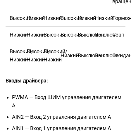
враще
Высокий
Низкий
Низкий
Высокий
Низкий
Низкий
Тормо
Низкий
Низкий
Высокий
Высокий
Выключен
Выключен
Стоп
Высокий/
Высокий/
Высокий/
Низкий
Выключен
Выключен
Ожида
Низкий
Низкий
Низкий
Входы драйвера:
PWMA — Вход ШИМ управления двигателем
А
AIN2 — Вход 2 управления двигателем А
AIN1 — Вход 1 управления двигателем А