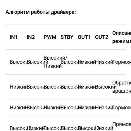
Алгоритм работы драйвера:
Описан
IN1
IN2
PWM
STBY
OUT1
OUT2
режим
Высокий/
Высокий
Высокий
Высокий
Низкий
Низкий
Тормо
Низкий
Обратн
Низкий
Высокий
Высокий
Высокий
Низкий
Высокий
враще
Низкий
Высокий
Низкий
Высокий
Низкий
Низкий
Тормо
Прямо
Высокий
Низкий
Высокий
Высокий
Высокий
Низкий