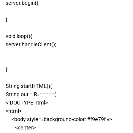
server.begin();
}
void loop(){
server.handleClient();
}
String startHTML(){
String out = R»=====(
<!DOCTYPE html>
<html>
<body style=»background-color: #f9e79f «>
<center>