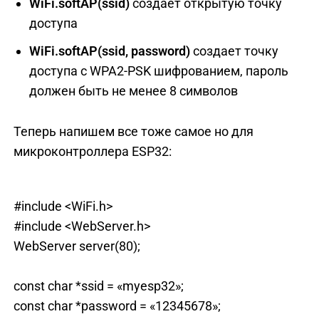
WiFi
.
softAP
(
ssid
)
создает открытую точку
доступа
WiFi
.
softAP
(
ssid
,
password
)
создает точку
доступа с WPA2-PSK шифрованием, пароль
должен быть не менее 8 символов
Теперь напишем все тоже самое но для
микроконтроллера ESP32:
#include <WiFi.h>
#include <WebServer.h>
WebServer server(80);
const char *ssid = «myesp32»;
const char *password = «12345678»;