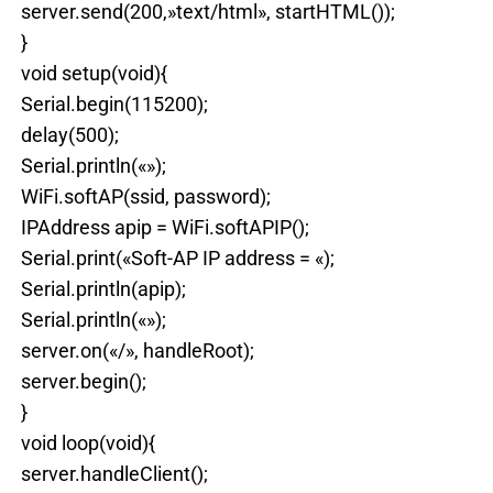
server.send(200,»text/html», startHTML());
}
void setup(void){
Serial.begin(115200);
delay(500);
Serial.println(«»);
WiFi.softAP(ssid, password);
IPAddress apip = WiFi.softAPIP();
Serial.print(«Soft-AP IP address = «);
Serial.println(apip);
Serial.println(«»);
server.on(«/», handleRoot);
server.begin();
}
void loop(void){
server.handleClient();