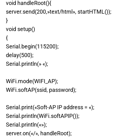
void handleRoot(){
server.send(200,»text/html», startHTML());
}
void setup()
{
Serial.begin(115200);
delay(500);
Serial.println(» «);
WiFi.mode(WIFI_AP);
WiFi.softAP(ssid, password);
Serial.print(«Soft-AP IP address = «);
Serial.println(WiFi.softAPIP());
Serial.println(«»);
server.on(«/», handleRoot);