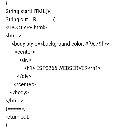
}
String startHTML(){
String out = R»=====(
<!DOCTYPE html>
<html>
<body style=»background-color: #f9e79f «>
<center>
<div>
<h1> ESP8266 WEBSERVER</h1>
</div>
</center>
</body>
</html>
)=====»;
return out;
}