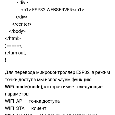
<div>
<h1> ESP32 WEBSERVER</h1>
</div>
</center>
</body>
</html>
)=====»;
return out;
}
Для перевода микроконтроллер ESP32 в режим
точки доступа мы используем функцию
WiFi
.
mode
(
mоde
)
, которая имеет следующие
параметры:
WIFI_AP
— точка доступа
WIFI_STA
— клиент