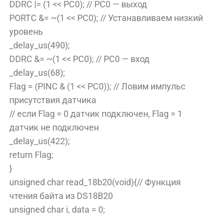
DDRC |= (1 << PC0); // PC0 — выход
PORTC &= ~(1 << PC0); // Устанавливаем низкий
уровень
_delay_us(490);
DDRC &= ~(1 << PC0); // PC0 — вход
_delay_us(68);
Flag = (PINC & (1 << PC0)); // Ловим импульс
присутствия датчика
// если Flag = 0 датчик подключен, Flag = 1
датчик не подключен
_delay_us(422);
return Flag;
}
unsigned char read_18b20(void){// Функция
чтения байта из DS18B20
unsigned char i, data = 0;