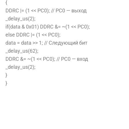
{
DDRC |= (1 << PC0); // PC0 — выход
_delay_us(2);
if(data & 0x01) DDRC &= ~(1 << PC0);
else DDRC |= (1 << PC0);
data = data >> 1; // Следующий бит
_delay_us(62);
DDRC &= ~(1 << PC0); // PC0 — вход
_delay_us(2);
}
}