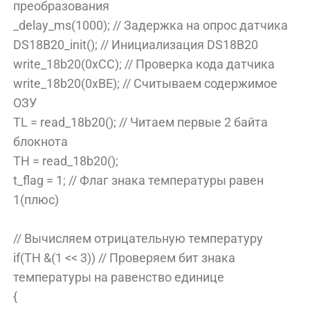
преобразования
_delay_ms(1000); // Задержка на опрос датчика
DS18B20_init(); // Инициализация DS18B20
write_18b20(0xCC); // Проверка кода датчика
write_18b20(0xBE); // Считываем содержимое
ОЗУ
TL = read_18b20(); // Читаем первые 2 байта
блокнота
TH = read_18b20();
t_flag = 1; // Флаг знака температуры равен
1(плюс)
// Вычисляем отрицательную температуру
if(TH &(1 << 3)) // Проверяем бит знака
температуры на равенство единице
{