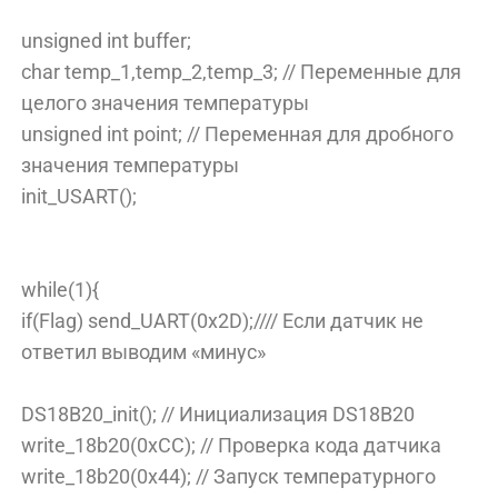
unsigned int buffer;
char temp_1,temp_2,temp_3; // Переменные для
целого значения температуры
unsigned int point; // Переменная для дробного
значения температуры
init_USART();
while(1){
if(Flag) send_UART(0x2D);//// Если датчик не
ответил выводим «минус»
DS18B20_init(); // Инициализация DS18B20
write_18b20(0xCC); // Проверка кода датчика
write_18b20(0x44); // Запуск температурного