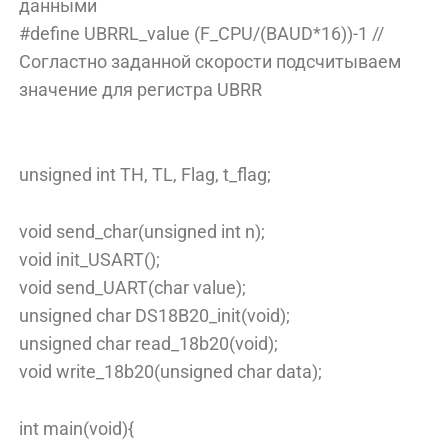
данными
#define UBRRL_value (F_CPU/(BAUD*16))-1 //
Согластно заданной скорости подсчитываем
значение для регистра UBRR
unsigned int TH, TL, Flag, t_flag;
void send_char(unsigned int n);
void init_USART();
void send_UART(char value);
unsigned char DS18B20_init(void);
unsigned char read_18b20(void);
void write_18b20(unsigned char data);
int main(void){