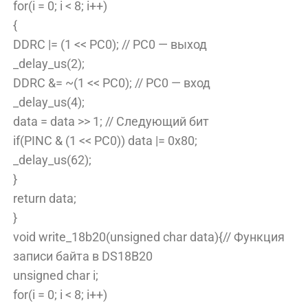
for(i = 0; i < 8; i++)
{
DDRC |= (1 << PC0); // PC0 — выход
_delay_us(2);
DDRC &= ~(1 << PC0); // PC0 — вход
_delay_us(4);
data = data >> 1; // Следующий бит
if(PINC & (1 << PC0)) data |= 0x80;
_delay_us(62);
}
return data;
}
void write_18b20(unsigned char data){// Функция
записи байта в DS18B20
unsigned char i;
for(i = 0; i < 8; i++)