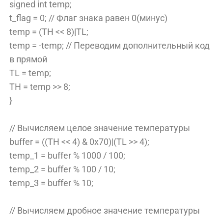
signed int temp;
t_flag = 0; // Флаг знака равен 0(минус)
temp = (TH << 8)|TL;
temp = -temp; // Переводим дополнительный код
в прямой
TL = temp;
TH = temp >> 8;
}
// Вычисляем целое значение температуры
buffer = ((TH << 4) & 0x70)|(TL >> 4);
temp_1 = buffer % 1000 / 100;
temp_2 = buffer % 100 / 10;
temp_3 = buffer % 10;
// Вычисляем дробное значение температуры