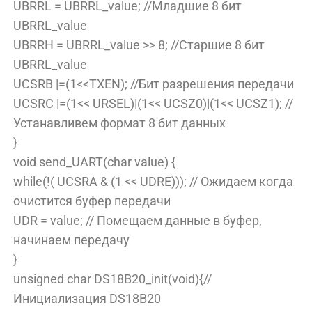
UBRRL = UBRRL_value; //Младшие 8 бит
UBRRL_value
UBRRH = UBRRL_value >> 8; //Старшие 8 бит
UBRRL_value
UCSRB |=(1<<TXEN); //Бит разрешения передачи
UCSRC |=(1<< URSEL)|(1<< UCSZ0)|(1<< UCSZ1); //
Устанавливем формат 8 бит данных
}
void send_UART(char value) {
while(!( UCSRA & (1 << UDRE))); // Ожидаем когда
очистится буфер передачи
UDR = value; // Помещаем данные в буфер,
начинаем передачу
}
unsigned char DS18B20_init(void){//
Инициализация DS18B20