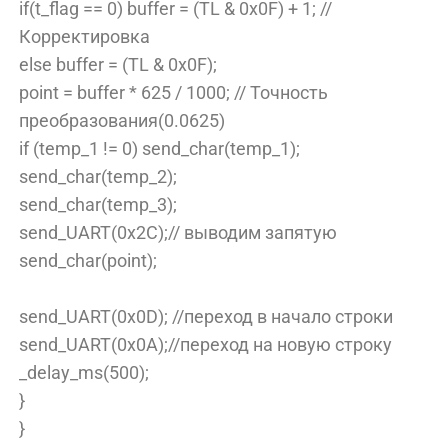
if(t_flag == 0) buffer = (TL & 0x0F) + 1; //
Корректировка
else buffer = (TL & 0x0F);
point = buffer * 625 / 1000; // Точность
преобразования(0.0625)
if (temp_1 != 0) send_char(temp_1);
send_char(temp_2);
send_char(temp_3);
send_UART(0x2C);// выводим запятую
send_char(point);
send_UART(0x0D); //переход в начало строки
send_UART(0x0A);//переход на новую строку
_delay_ms(500);
}
}