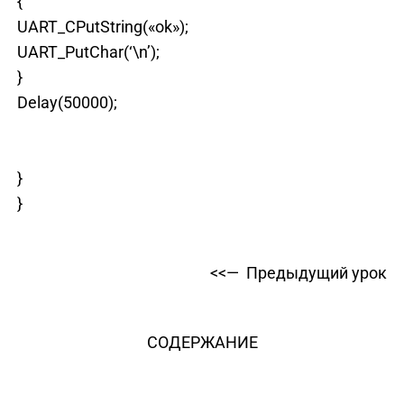
{
UART_CPutString(«ok»);
UART_PutChar(‘\n’);
}
Delay(50000);
}
}
<<— Предыдущий урок
СОДЕРЖАНИЕ