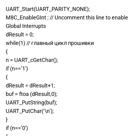
UART_Start(UART_PARITY_NONE);
M8C_EnableGInt ; // Uncomment this line to enable
Global Interrupts
dResult = 0;
while(1) // главный цикл прошивки
{
n = UART_cGetChar();
if (n==’1′)
{
dResult = dResult+1;
buf = ftoa (dResult,0);
UART_PutString(buf);
UART_PutChar(‘\n’);
}
if (n==’0′)