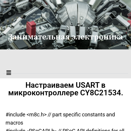
Занимательная электроника
Настраиваем USART в
микроконтроллере CY8C21534.
#include <m8c.h> // part specific constants and
macros
#include «PSoCAPI.h» // PSoC API definitions for all