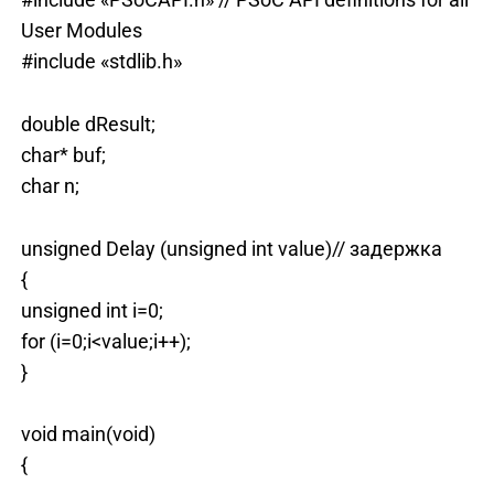
User Modules
#include «stdlib.h»
double dResult;
char* buf;
char n;
unsigned Delay (unsigned int value)// задержка
{
unsigned int i=0;
for (i=0;i<value;i++);
}
void main(void)
{