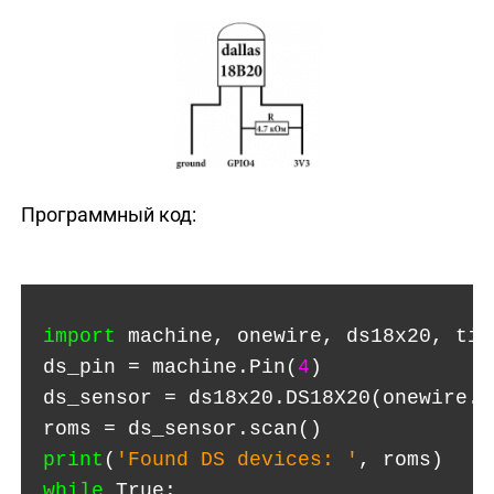
Программный код:
import
machine, onewire, ds18x20, tim
ds_pin = machine.Pin(
4
)
ds_sensor = ds18x20.DS18X20(onewire.O
roms = ds_sensor.scan()
print
(
'Found DS devices: '
, roms)
while
True: