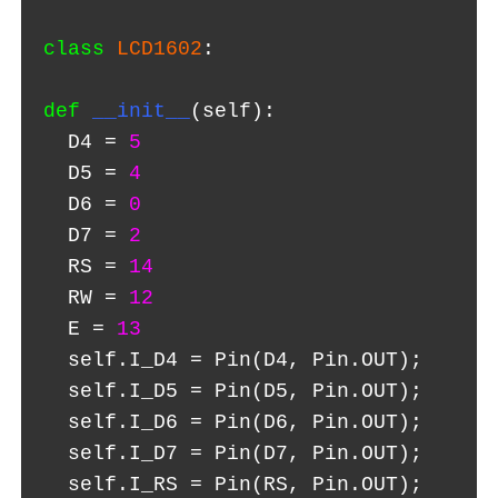
class
LCD1602
:
def
__init__
(self):
  D4 =
5
  D5 =
4
  D6 =
0
  D7 =
2
  RS =
14
  RW =
12
  E =
13
  self.I_D4 = Pin(D4, Pin.OUT);
  self.I_D5 = Pin(D5, Pin.OUT);
  self.I_D6 = Pin(D6, Pin.OUT);
  self.I_D7 = Pin(D7, Pin.OUT);
  self.I_RS = Pin(RS, Pin.OUT);