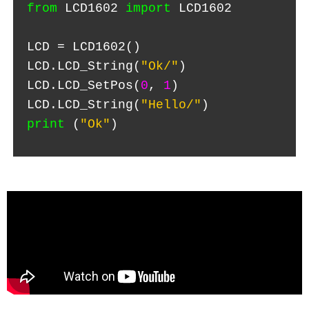
from
LCD1602
import
LCD1602
LCD = LCD1602()
LCD.LCD_String(
"Ok/"
)
LCD.LCD_SetPos(
0
,
1
)
LCD.LCD_String(
"Hello/"
)
print
(
"Ok"
)