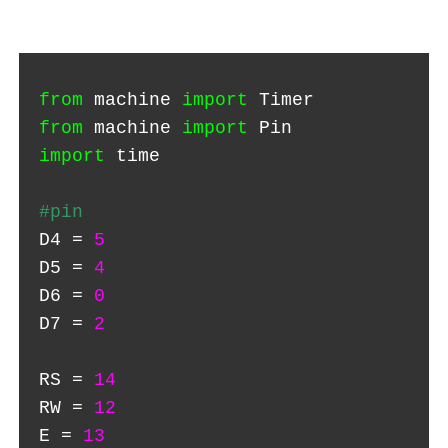
from
machine
import
Timer
from
machine
import
Pin
import
time
#pin
D4 =
5
D5 =
4
D6 =
0
D7 =
2
RS =
14
RW =
12
E =
13