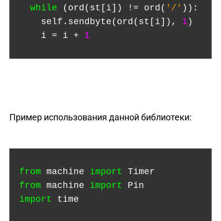
while
(ord(st[i]) != ord(
'/'
)):
    self.sendbyte(ord(st[i]),
1
)
    i = i +
1
Пример использования данной библиотеки:
from
machine
import
Timer
from
machine
import
Pin
import
time