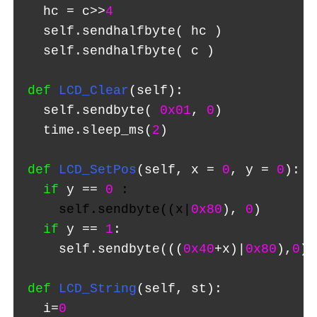
  hc = c>>
4
self.sendhalfbyte( hc )
  self.sendhalfbyte( c )
def
LCD_Clear
(self):
  self.sendbyte(
0x01
,
0
)
  time.sleep_ms(
2
)
def
LCD_SetPos
(self, x =
0
, y =
0
):
if
y ==
0
 :
    self.sendbyte((x|
0x80
),
0
)
if
y ==
1
:
    self.sendbyte(((
0x40
+x)|
0x80
),
0
)
def
LCD_String
(self, st):
  i=
0