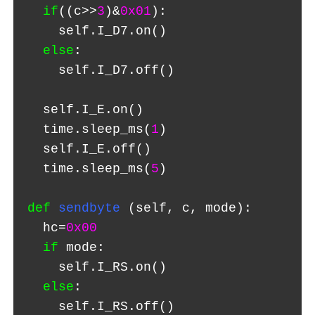
if
((c>>
3
)&
0x01
):
    self.I_D7.on()
else
:
    self.I_D7.off() 
  self.I_E.on()
  time.sleep_ms(
1
)
  self.I_E.off() 
  time.sleep_ms(
5
)
def
sendbyte
(self, c, mode): 
  hc=
0x00
if
 mode:
    self.I_RS.on()
else
:
    self.I_RS.off()