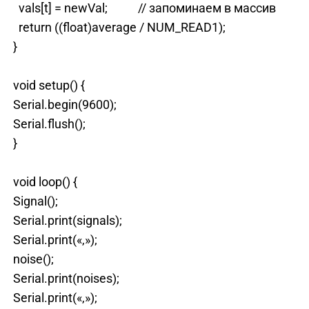
vals[t] = newVal; // запоминаем в массив
return ((float)average / NUM_READ1);
}
void setup() {
Serial.begin(9600);
Serial.flush();
}
void loop() {
Signal();
Serial.print(signals);
Serial.print(«,»);
noise();
Serial.print(noises);
Serial.print(«,»);