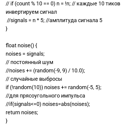
// if (count % 10 == 0) n = !n; // каждые 10 тиков
инвертируем сигнал
//signals = n * 5; //амплитуда сигнала 5
}
float noise() {
noises = signals;
// постоянный шум
//noises += (random(-9, 9) / 10.0);
// случайные выбросы
if (!random(10)) noises += random(-5, 5);
//для прясоугольного импульса
//if(signals<=0) noises=abs(noises);
return noises;
}