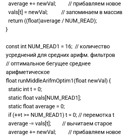
average += newVal; // прибавляем новое
vals[t] = newVal; // запоминаем в массив
return ((float)average / NUM_READ);
}
const int NUM_READ1 = 16; // количество
усреднений для средних арифм. фильтров
// оптимальное бегущее среднее
арифметическое
float runMiddleArifmOptim1(float newVal) {
static int t = 0;
static float vals[NUM_READ1];
static float average = 0;
if (++t >= NUM_READ1) t = 0; // перемотка t
average -= vals[t]; // вычитаем старое
average += newVal; // прибавляем новое