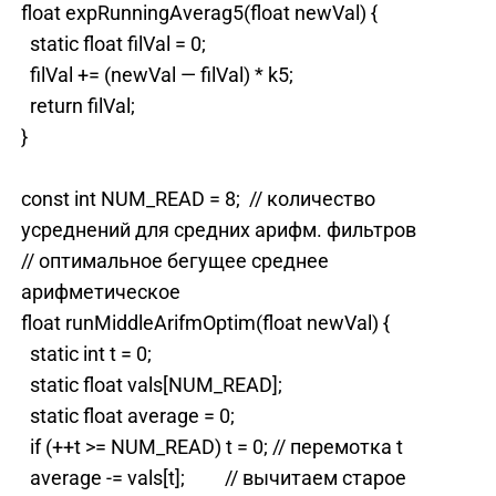
float expRunningAverag5(float newVal) {
static float filVal = 0;
filVal += (newVal — filVal) * k5;
return filVal;
}
const int NUM_READ = 8; // количество
усреднений для средних арифм. фильтров
// оптимальное бегущее среднее
арифметическое
float runMiddleArifmOptim(float newVal) {
static int t = 0;
static float vals[NUM_READ];
static float average = 0;
if (++t >= NUM_READ) t = 0; // перемотка t
average -= vals[t]; // вычитаем старое