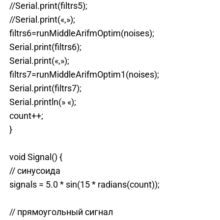
//Serial.print(filtrs5);
//Serial.print(«,»);
filtrs6=runMiddleArifmOptim(noises);
Serial.print(filtrs6);
Serial.print(«,»);
filtrs7=runMiddleArifmOptim1(noises);
Serial.print(filtrs7);
Serial.println(» «);
count++;
}
void Signal() {
// синусоида
signals = 5.0 * sin(15 * radians(count));
// прямоугольный сигнал