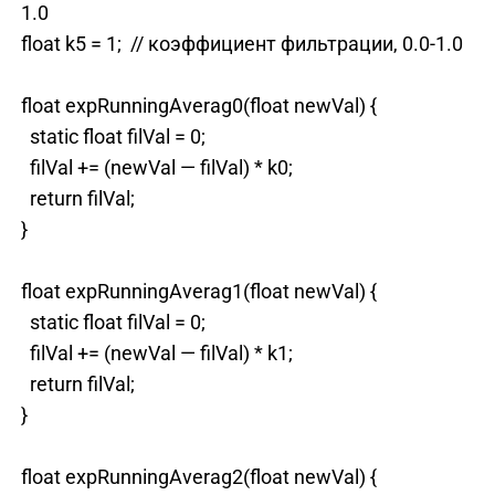
1.0
float k5 = 1; // коэффициент фильтрации, 0.0-1.0
float expRunningAverag0(float newVal) {
static float filVal = 0;
filVal += (newVal — filVal) * k0;
return filVal;
}
float expRunningAverag1(float newVal) {
static float filVal = 0;
filVal += (newVal — filVal) * k1;
return filVal;
}
float expRunningAverag2(float newVal) {