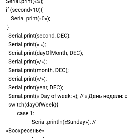
Serial.print(«:»);
if (second<10){
Serial.print(«0»);
}
Serial.print(second, DEC);
Serial.print(» «);
Serial.print(dayOfMonth, DEC);
Serial.print(«/»);
Serial.print(month, DEC);
Serial.print(«/»);
Serial.print(year, DEC);
Serial.print(» Day of week: «); // » День недели: «
switch(dayOfWeek){
case 1:
Serial.println(«Sunday»); //
«Воскресенье»