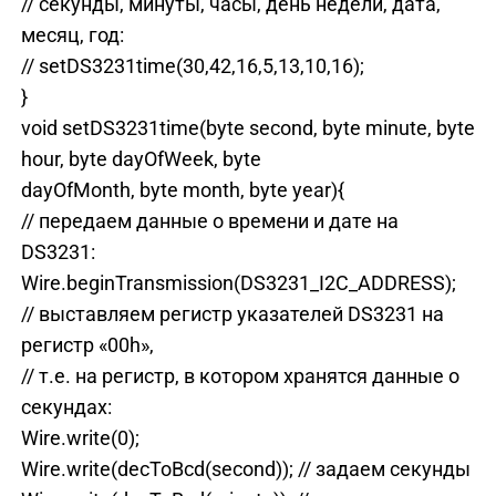
// секунды, минуты, часы, день недели, дата,
месяц, год:
// setDS3231time(30,42,16,5,13,10,16);
}
void setDS3231time(byte second, byte minute, byte
hour, byte dayOfWeek, byte
dayOfMonth, byte month, byte year){
// передаем данные о времени и дате на
DS3231:
Wire.beginTransmission(DS3231_I2C_ADDRESS);
// выставляем регистр указателей DS3231 на
регистр «00h»,
// т.е. на регистр, в котором хранятся данные о
секундах:
Wire.write(0);
Wire.write(decToBcd(second)); // задаем секунды