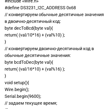
#include «Wire.h»
#define DS3231_I2C_ADDRESS 0x68
// конвертируем обычные десятичные значения
в двоично-десятичный код:
byte decToBcd(byte val){
return( (val/10*16) + (val%10) );
}
// конвертируем двоично-десятичный код в
обычные десятичные значения:
byte bcdToDec(byte val){
return( (val/16*10) + (val%16) );
}
void setup(){
Wire.begin();
Serial.begin(9600);
// задаем текущее время;