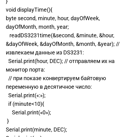
}
void displayTime(){
byte second, minute, hour, dayOfWeek,
dayOfMonth, month, year;
readDS3231time(&second, &minute, &hour,
&dayOfWeek, &dayOfMonth, &month, &year); //
извлекаем данные из DS3231:
Serial.print(hour, DEC); // отправляем их на
монитор порта:
// при показе конвертируем байтовую
переменную в десятичное число:
Serial.print(«:»);
if (minute<10){
Serial.print(«0»);
}
Serial.print(minute, DEC);