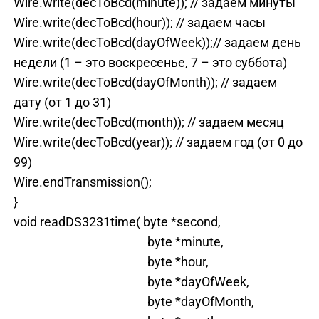
Wire.write(decToBcd(minute)); // задаем минуты
Wire.write(decToBcd(hour)); // задаем часы
Wire.write(decToBcd(dayOfWeek));// задаем день
недели (1 – это воскресенье, 7 – это суббота)
Wire.write(decToBcd(dayOfMonth)); // задаем
дату (от 1 до 31)
Wire.write(decToBcd(month)); // задаем месяц
Wire.write(decToBcd(year)); // задаем год (от 0 до
99)
Wire.endTransmission();
}
void readDS3231time( byte *second,
byte *minute,
byte *hour,
byte *dayOfWeek,
byte *dayOfMonth,