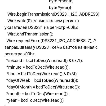
byte *month,
byte *year){
Wire.beginTransmission(DS3231_I2C_ADDRESS);
Wire.write(0); // выставляем регистр
указателей DS3231 на регистр «00h»:
Wire.endTransmission();
Wire.requestFrom(DS3231_I2C_ADDRESS, 7); //
запрашиваем у DS3231 семь байтов начиная с
регистра «00h»:
*second = bcdToDec(Wire.read() & 0x7f);
*minute = bcdToDec(Wire.read());
*hour = bcdToDec(Wire.read() & 0x3f);
*dayOfWeek = bcdToDec(Wire.read());
*dayOfMonth = bcdToDec(Wire.read());
*month = bcdToDec(Wire.read());
*year = bcdToDec(Wire.read());