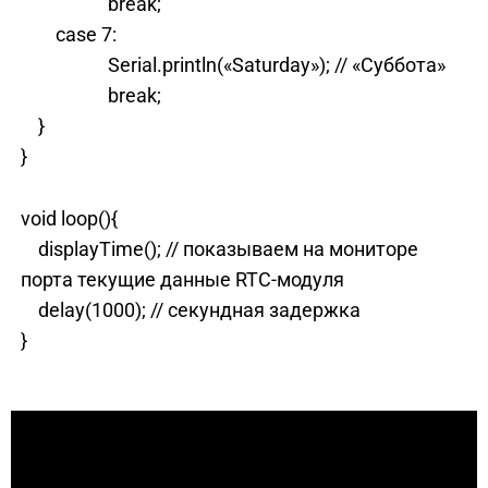
break;
case 7:
Serial.println(«Saturday»); // «Суббота»
break;
}
}
void loop(){
displayTime(); // показываем на мониторе
порта текущие данные RTC-модуля
delay(1000); // секундная задержка
}