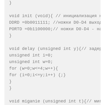
}
void init (void){ // инициализация но
DDRD =0b0011111; //ножки D0-D4 выход 
PORTD =0b1100000;// ножки D0-D4 - нас
}
void delay (unsigned int y){// задерж
unsigned int i=0;
unsigned int w=0;
for (w=0;w<=4;w++){
for (i=0;i<=y;i++) {;}
}
}
void miganie (unsigned int t){// мига