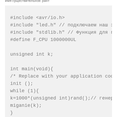
имя существительное: рант
#include <avr/io.h>
#include "led.h" // подключаем наш за
#include "stdlib.h" // Функция для ге
#define F_CPU 1000000UL
unsigned int k;
int main(void){
/* Replace with your application code
init ();
while (1){
k=1000*(unsigned int)rand();// генери
miganie(k);
}